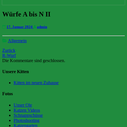
Würfe
Würfe A bis N II
A
bis
17. Januar 2024
admin
N
II
Allgemein
Beitrags-
Zurück
R-Wurf
Navigation
Die Kommentare sind geschlossen.
Unsere Kitten
Kitten im neuen Zuhause
Fotos
Unser Ole
Katzen Videos
Schnappschüsse
Photoshooting
Katzengarten