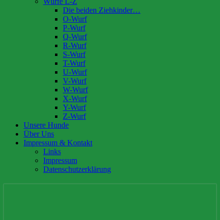
Würfe L-Z
Die beiden Ziehkinder…
O-Wurf
P-Wurf
Q-Wurf
R-Wurf
S-Wurf
T-Wurf
U-Wurf
V-Wurf
W-Wurf
X-Wurf
Y-Wurf
Z-Wurf
Unsere Hunde
Über Uns
Impressum & Kontakt
Links
Impressum
Datenschutzerklärung