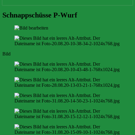
Schnappschüsse
Schnappschüsse P-Wurf
P-
Wurf
Bild