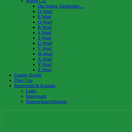
Würfe L-Z
Die beiden Ziehkinder…
O-Wurf
P-Wurf
Q-Wurf
R-Wurf
S-Wurf
T-Wurf
U-Wurf
V-Wurf
W-Wurf
X-Wurf
Y-Wurf
Z-Wurf
Unsere Hunde
Über Uns
Impressum & Kontakt
Links
Impressum
Datenschutzerklärung