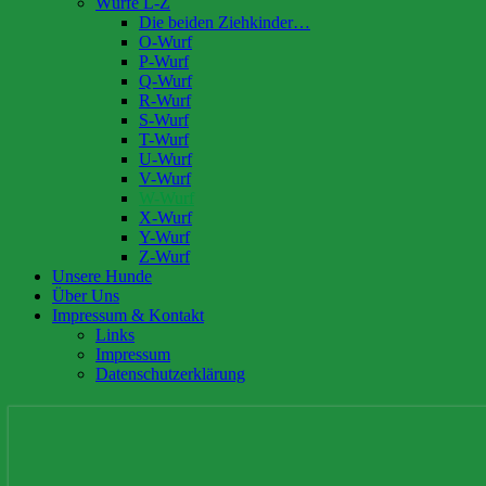
Würfe L-Z
Die beiden Ziehkinder…
O-Wurf
P-Wurf
Q-Wurf
R-Wurf
S-Wurf
T-Wurf
U-Wurf
V-Wurf
W-Wurf
X-Wurf
Y-Wurf
Z-Wurf
Unsere Hunde
Über Uns
Impressum & Kontakt
Links
Impressum
Datenschutzerklärung