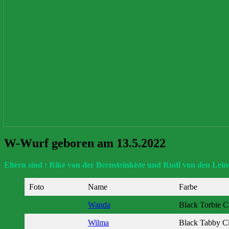
W-
W-Wurf geboren am 13.5.2022
Wurf
geboren
Eltern sind : Rike von der Bernsteinkiste und Rudi von den Lei
am
13.5.2022
Foto
Name
Farbe
Wanda
Black Torbie C
Wilma
Black Tabby Cl