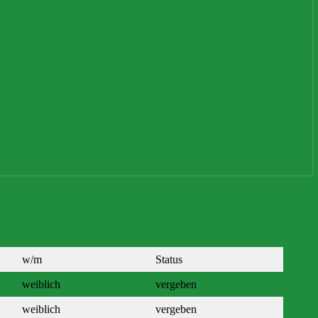
w/m
Status
weiblich
vergeben
weiblich
vergeben