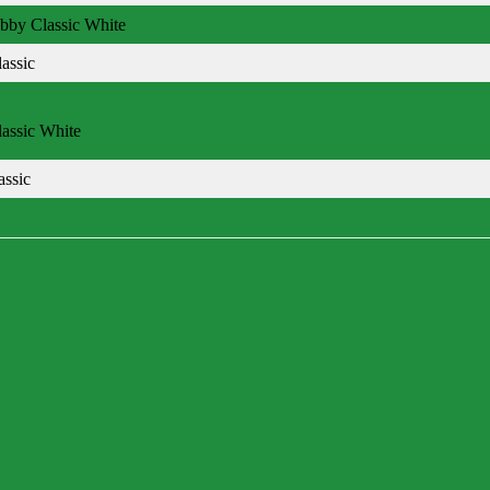
abby Classic White
assic
assic White
ssic