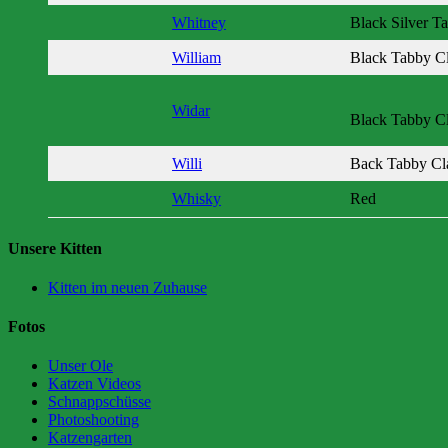
Whitney
Black Silver T
William
Black Tabby Cl
Widar
Black Tabby Cl
Willi
Back Tabby Cla
Whisky
Red
Unsere Kitten
Kitten im neuen Zuhause
Fotos
Unser Ole
Katzen Videos
Schnappschüsse
Photoshooting
Katzengarten