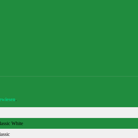
newiesen
.
lassic White
assic