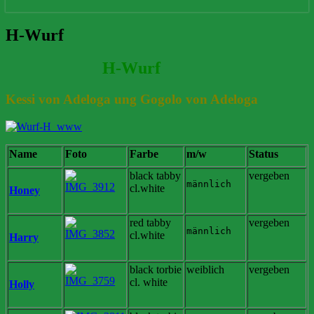
H-
H-Wurf
Wurf
H-Wurf
Kessi von Adeloga ung Gogolo von Adeloga
Name
Foto
Farbe
m/w
Status
black tabby
vergeben
männlich
cl.white
Honey
red tabby
vergeben
männlich
cl.white
Harry
black torbie
weiblich
vergeben
cl. white
Holly