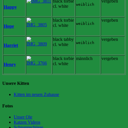
black torbie
vergeben
weiblich
cl. white
Happy
black torbie
vergeben
weiblich
cl. white
Hope
black tabby
vergeben
weiblich
cl. white
Harriet
black torbie
männlich
vergeben
cl. white
Henry
Unsere Kitten
Kitten im neuen Zuhause
Fotos
Unser Ole
Katzen Videos
Schnappschüsse