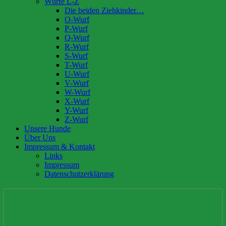
Würfe L-Z
Die beiden Ziehkinder…
O-Wurf
P-Wurf
Q-Wurf
R-Wurf
S-Wurf
T-Wurf
U-Wurf
V-Wurf
W-Wurf
X-Wurf
Y-Wurf
Z-Wurf
Unsere Hunde
Über Uns
Impressum & Kontakt
Links
Impressum
Datenschutzerklärung