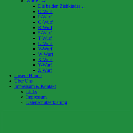
Würfe L-Z
Die beiden Ziehkinder…
O-Wurf
P-Wurf
Q-Wurf
R-Wurf
S-Wurf
T-Wurf
U-Wurf
V-Wurf
W-Wurf
X-Wurf
Y-Wurf
Z-Wurf
Unsere Hunde
Über Uns
Impressum & Kontakt
Links
Impressum
Datenschutzerklärung