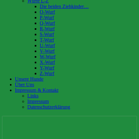
Würfe L-Z
Die beiden Ziehkinder…
O-Wurf
P-Wurf
Q-Wurf
R-Wurf
S-Wurf
T-Wurf
U-Wurf
V-Wurf
W-Wurf
X-Wurf
Y-Wurf
Z-Wurf
Unsere Hunde
Über Uns
Impressum & Kontakt
Links
Impressum
Datenschutzerklärung