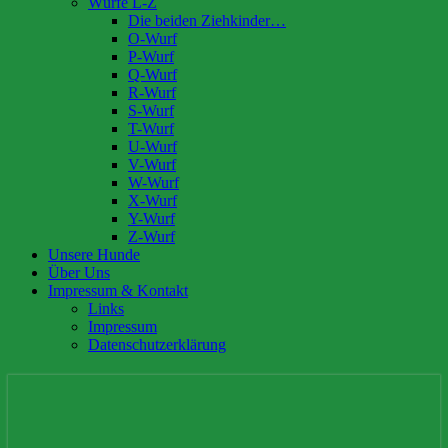
Würfe L-Z
Die beiden Ziehkinder…
O-Wurf
P-Wurf
Q-Wurf
R-Wurf
S-Wurf
T-Wurf
U-Wurf
V-Wurf
W-Wurf
X-Wurf
Y-Wurf
Z-Wurf
Unsere Hunde
Über Uns
Impressum & Kontakt
Links
Impressum
Datenschutzerklärung