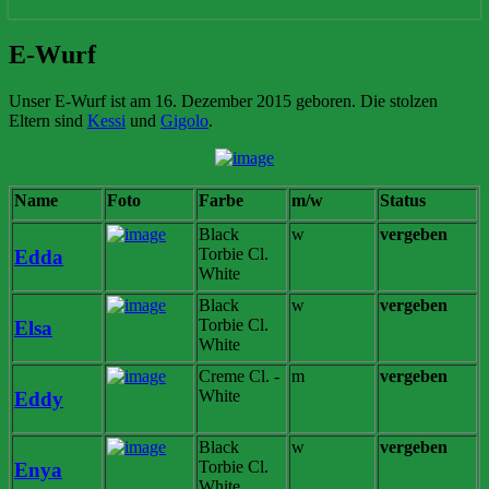
E-
E-Wurf
Wurf
Unser E-Wurf ist am 16. Dezember 2015 geboren. Die stolzen
Eltern sind
Kessi
und
Gigolo
.
Name
Foto
Farbe
m/w
Status
Black
w
vergeben
Torbie Cl.
Edda
White
Black
w
vergeben
Torbie Cl.
Elsa
White
Creme Cl. -
m
vergeben
White
Ed
dy
Black
w
vergeben
Torbie Cl.
Enya
White