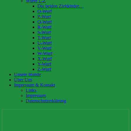
Würfe L-Z
Die beiden Ziehkinder…
O-Wurf
P-Wurf
Q-Wurf
R-Wurf
S-Wurf
T-Wurf
U-Wurf
V-Wurf
W-Wurf
X-Wurf
Y-Wurf
Z-Wurf
Unsere Hunde
Über Uns
Impressum & Kontakt
Links
Impressum
Datenschutzerklärung