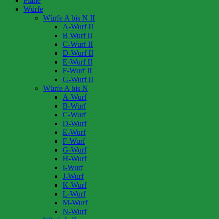
Pläne
Würfe
Würfe A bis N II
A-Wurf II
B Wurf II
C-Wurf II
D-Wurf II
E-Wurf II
F-Wurf II
G-Wurf II
Würfe A bis N
A-Wurf
B-Wurf
C-Wurf
D-Wurf
E-Wurf
F-Wurf
G-Wurf
H-Wurf
I-Wurf
J-Wurf
K-Wurf
L-Wurf
M-Wurf
N-Wurf