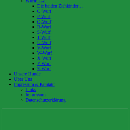
Würfe L-Z
Die beiden Ziehkinder…
O-Wurf
P-Wurf
Q-Wurf
R-Wurf
S-Wurf
T-Wurf
U-Wurf
V-Wurf
W-Wurf
X-Wurf
Y-Wurf
Z-Wurf
Unsere Hunde
Über Uns
Impressum & Kontakt
Links
Impressum
Datenschutzerklärung