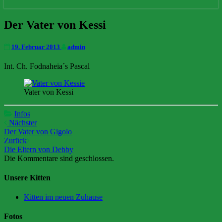
Der
Der Vater von Kessi
Vater
von
19. Februar 2013
admin
Kessi
Int. Ch. Fodnaheia´s Pascal
Vater von Kessi
Infos
Beitrags-
Nächster
Der Vater von Gigolo
Navigation
Zurück
Die Eltern von Debby
Die Kommentare sind geschlossen.
Unsere Kitten
Kitten im neuen Zuhause
Fotos