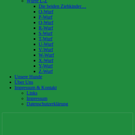
Würfe L-Z
Die beiden Ziehkinder…
O-Wurf
P-Wurf
Q-Wurf
R-Wurf
S-Wurf
T-Wurf
U-Wurf
V-Wurf
W-Wurf
X-Wurf
Y-Wurf
Z-Wurf
Unsere Hunde
Über Uns
Impressum & Kontakt
Links
Impressum
Datenschutzerklärung