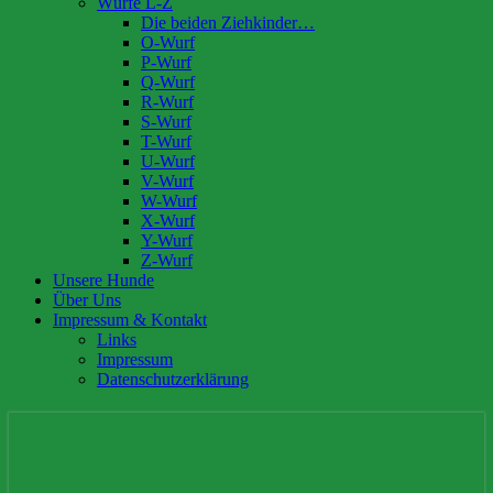
Würfe L-Z
Die beiden Ziehkinder…
O-Wurf
P-Wurf
Q-Wurf
R-Wurf
S-Wurf
T-Wurf
U-Wurf
V-Wurf
W-Wurf
X-Wurf
Y-Wurf
Z-Wurf
Unsere Hunde
Über Uns
Impressum & Kontakt
Links
Impressum
Datenschutzerklärung