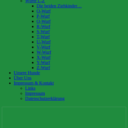
Würfe L-Z
Die beiden Ziehkinder…
O-Wurf
P-Wurf
Q-Wurf
R-Wurf
S-Wurf
T-Wurf
U-Wurf
V-Wurf
W-Wurf
X-Wurf
Y-Wurf
Z-Wurf
Unsere Hunde
Über Uns
Impressum & Kontakt
Links
Impressum
Datenschutzerklärung