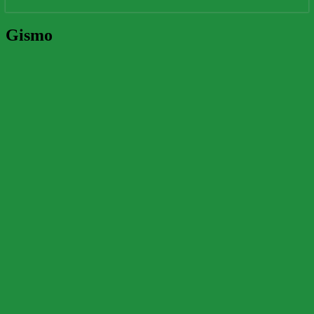
Gismo
Gismo