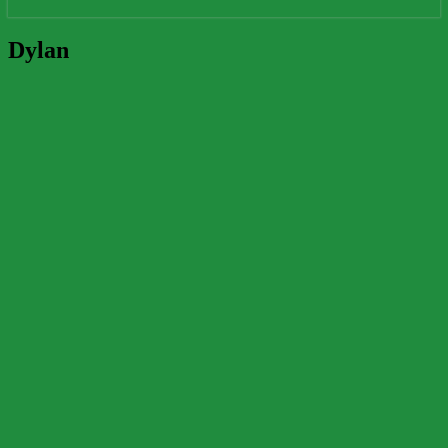
Dylan
Dylan