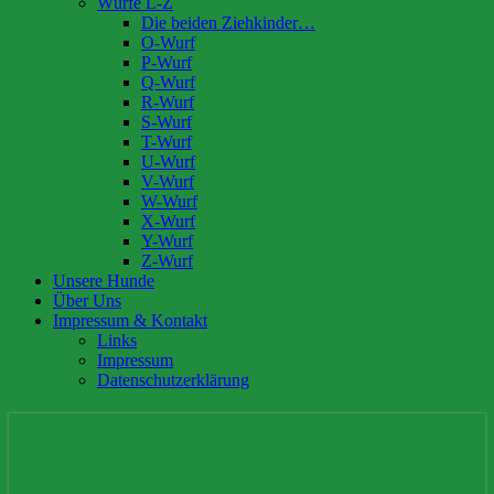
Würfe L-Z
Die beiden Ziehkinder…
O-Wurf
P-Wurf
Q-Wurf
R-Wurf
S-Wurf
T-Wurf
U-Wurf
V-Wurf
W-Wurf
X-Wurf
Y-Wurf
Z-Wurf
Unsere Hunde
Über Uns
Impressum & Kontakt
Links
Impressum
Datenschutzerklärung