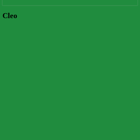
Cleo
Cleo