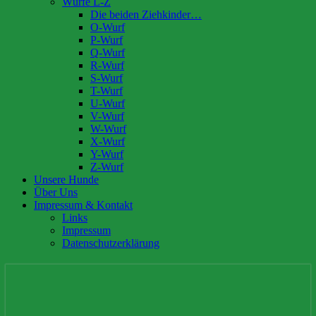
Würfe L-Z
Die beiden Ziehkinder…
O-Wurf
P-Wurf
Q-Wurf
R-Wurf
S-Wurf
T-Wurf
U-Wurf
V-Wurf
W-Wurf
X-Wurf
Y-Wurf
Z-Wurf
Unsere Hunde
Über Uns
Impressum & Kontakt
Links
Impressum
Datenschutzerklärung