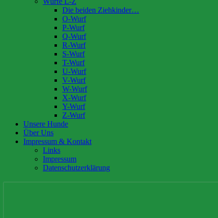
Würfe L-Z
Die beiden Ziehkinder…
O-Wurf
P-Wurf
Q-Wurf
R-Wurf
S-Wurf
T-Wurf
U-Wurf
V-Wurf
W-Wurf
X-Wurf
Y-Wurf
Z-Wurf
Unsere Hunde
Über Uns
Impressum & Kontakt
Links
Impressum
Datenschutzerklärung