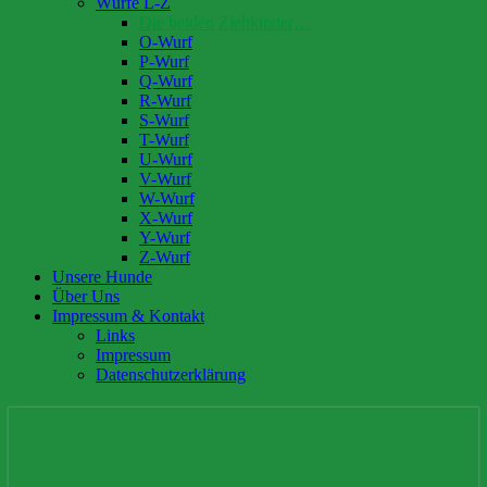
Würfe L-Z
Die beiden Ziehkinder…
O-Wurf
P-Wurf
Q-Wurf
R-Wurf
S-Wurf
T-Wurf
U-Wurf
V-Wurf
W-Wurf
X-Wurf
Y-Wurf
Z-Wurf
Unsere Hunde
Über Uns
Impressum & Kontakt
Links
Impressum
Datenschutzerklärung