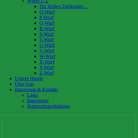
Würfe L-Z
Die beiden Ziehkinder…
O-Wurf
P-Wurf
Q-Wurf
R-Wurf
S-Wurf
T-Wurf
U-Wurf
V-Wurf
W-Wurf
X-Wurf
Y-Wurf
Z-Wurf
Unsere Hunde
Über Uns
Impressum & Kontakt
Links
Impressum
Datenschutzerklärung