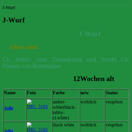
J-Wurf
J-Wurf
J-Wurf
Eltern sind:
Ch. Debby vom Traumkönig und World Ch.
Django von Broetzingen
12Wochen alt
Name
Foto
Farbe
m/w
Status
amber-
weiblich
vergeben
white(black-
Julie
tabby-
cl.white)
black white
weiblich
vergeben
Jella