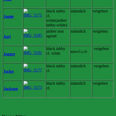
black tabby
männlich
vergeben
cl.
Jamie
white(amber
tabby-white)
amber non
männlich
vergeben
agouti
Juri
black tabby
vergeben
männlich
cl. white
Jagger
black tabby
männlich
vergeben
cl.
Jacko
black tabby
männlich
vergeben
cl.
Jacksun