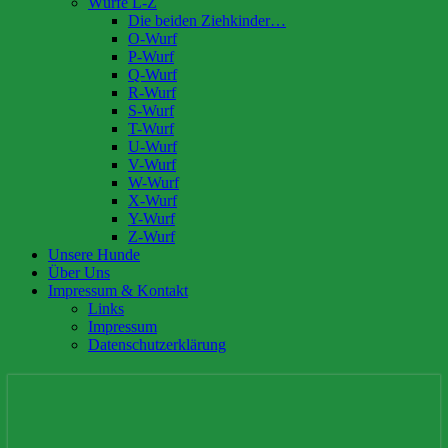
Würfe L-Z
Die beiden Ziehkinder…
O-Wurf
P-Wurf
Q-Wurf
R-Wurf
S-Wurf
T-Wurf
U-Wurf
V-Wurf
W-Wurf
X-Wurf
Y-Wurf
Z-Wurf
Unsere Hunde
Über Uns
Impressum & Kontakt
Links
Impressum
Datenschutzerklärung