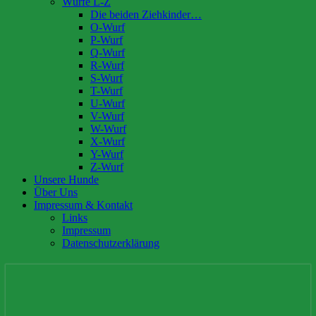
Würfe L-Z
Die beiden Ziehkinder…
O-Wurf
P-Wurf
Q-Wurf
R-Wurf
S-Wurf
T-Wurf
U-Wurf
V-Wurf
W-Wurf
X-Wurf
Y-Wurf
Z-Wurf
Unsere Hunde
Über Uns
Impressum & Kontakt
Links
Impressum
Datenschutzerklärung