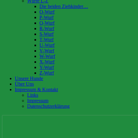
Würfe L-Z
Die beiden Ziehkinder…
O-Wurf
P-Wurf
Q-Wurf
R-Wurf
S-Wurf
T-Wurf
U-Wurf
V-Wurf
W-Wurf
X-Wurf
Y-Wurf
Z-Wurf
Unsere Hunde
Über Uns
Impressum & Kontakt
Links
Impressum
Datenschutzerklärung