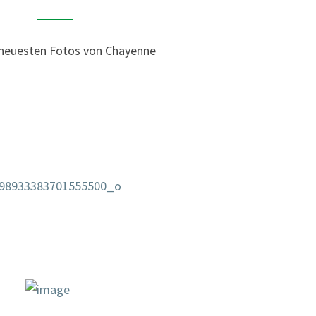
A
Y
E
 neuesten Fotos von Chayenne
N
N
E