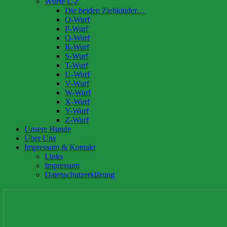
Würfe L-Z
Die beiden Ziehkinder…
O-Wurf
P-Wurf
Q-Wurf
R-Wurf
S-Wurf
T-Wurf
U-Wurf
V-Wurf
W-Wurf
X-Wurf
Y-Wurf
Z-Wurf
Unsere Hunde
Über Uns
Impressum & Kontakt
Links
Impressum
Datenschutzerklärung