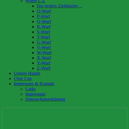
Würfe L-Z
Die beiden Ziehkinder…
O-Wurf
P-Wurf
Q-Wurf
R-Wurf
S-Wurf
T-Wurf
U-Wurf
V-Wurf
W-Wurf
X-Wurf
Y-Wurf
Z-Wurf
Unsere Hunde
Über Uns
Impressum & Kontakt
Links
Impressum
Datenschutzerklärung