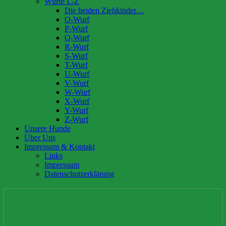
Würfe L-Z
Die beiden Ziehkinder…
O-Wurf
P-Wurf
Q-Wurf
R-Wurf
S-Wurf
T-Wurf
U-Wurf
V-Wurf
W-Wurf
X-Wurf
Y-Wurf
Z-Wurf
Unsere Hunde
Über Uns
Impressum & Kontakt
Links
Impressum
Datenschutzerklärung