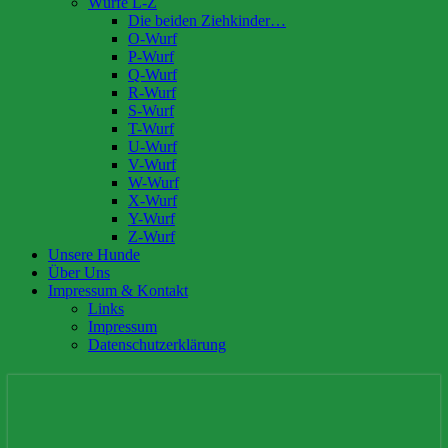
Würfe L-Z
Die beiden Ziehkinder…
O-Wurf
P-Wurf
Q-Wurf
R-Wurf
S-Wurf
T-Wurf
U-Wurf
V-Wurf
W-Wurf
X-Wurf
Y-Wurf
Z-Wurf
Unsere Hunde
Über Uns
Impressum & Kontakt
Links
Impressum
Datenschutzerklärung