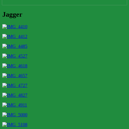
Jagger
Jagger