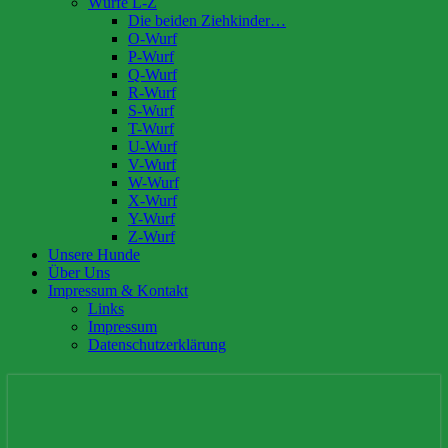
Würfe L-Z
Die beiden Ziehkinder…
O-Wurf
P-Wurf
Q-Wurf
R-Wurf
S-Wurf
T-Wurf
U-Wurf
V-Wurf
W-Wurf
X-Wurf
Y-Wurf
Z-Wurf
Unsere Hunde
Über Uns
Impressum & Kontakt
Links
Impressum
Datenschutzerklärung