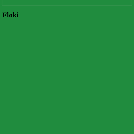
Floki
Floki