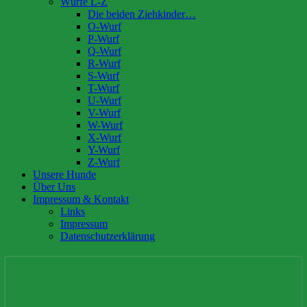
Würfe L-Z
Die beiden Ziehkinder…
O-Wurf
P-Wurf
Q-Wurf
R-Wurf
S-Wurf
T-Wurf
U-Wurf
V-Wurf
W-Wurf
X-Wurf
Y-Wurf
Z-Wurf
Unsere Hunde
Über Uns
Impressum & Kontakt
Links
Impressum
Datenschutzerklärung