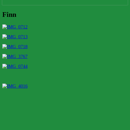
Finn
Finn