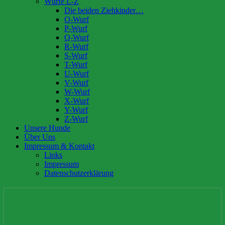
Würfe L-Z
Die beiden Ziehkinder…
O-Wurf
P-Wurf
Q-Wurf
R-Wurf
S-Wurf
T-Wurf
U-Wurf
V-Wurf
W-Wurf
X-Wurf
Y-Wurf
Z-Wurf
Unsere Hunde
Über Uns
Impressum & Kontakt
Links
Impressum
Datenschutzerklärung