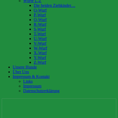
Würfe L-Z
Die beiden Ziehkinder…
O-Wurf
P-Wurf
Q-Wurf
R-Wurf
S-Wurf
T-Wurf
U-Wurf
V-Wurf
W-Wurf
X-Wurf
Y-Wurf
Z-Wurf
Unsere Hunde
Über Uns
Impressum & Kontakt
Links
Impressum
Datenschutzerklärung